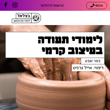
8559*
הרשמה לניוזלטר
לימודי תעודה
בעיצוב קרמי
באר שבע
דימוי: אייל גרניט