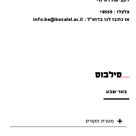
לקביעת ראיון-
צלצלו :
8559*
או כתבו לנו בדוא"ל : info.be@bezalel.ac.il
סילבוס
באר שבע
מטרת הקורס