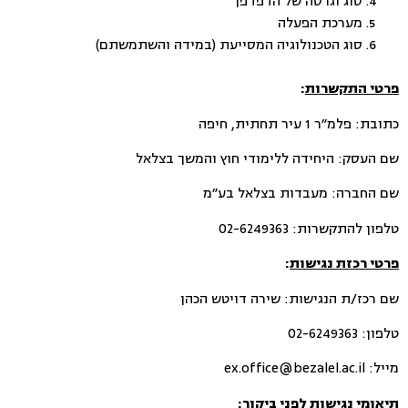
סוג וגרסה של הדפדפן
מערכת הפעלה
סוג הטכנולוגיה המסייעת (במידה והשתמשתם)
פרטי התקשרות
:
כתובת: פלמ״ר 1 עיר תחתית, חיפה
שם העסק: היחידה ללימודי חוץ והמשך בצלאל
שם החברה: מעבדות בצלאל בע״מ
טלפון להתקשרות: 02-6249363
פרטי רכזת נגישות
:
שם רכז/ת הנגישות: שירה דויטש הכהן
טלפון: 02-6249363
מייל: ex.office@bezalel.ac.il
תיאומי נגישות לפני ביקור
: