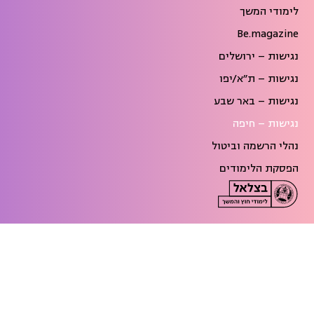
לימודי המשך
Be.magazine
נגישות – ירושלים
נגישות – ת״א/יפו
נגישות – באר שבע
נגישות – חיפה
נהלי הרשמה וביטול
הפסקת הלימודים